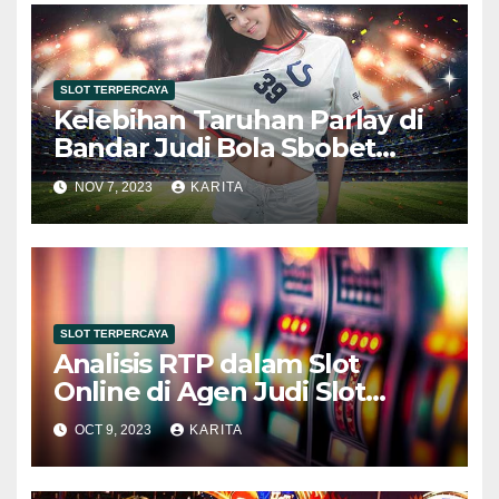
SLOT TERPERCAYA
Kelebihan Taruhan Parlay di
Bandar Judi Bola Sbobet
Terbaik
NOV 7, 2023
KARITA
SLOT TERPERCAYA
Analisis RTP dalam Slot
Online di Agen Judi Slot
Gacor Terpercaya
OCT 9, 2023
KARITA