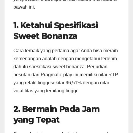
bawah ini.
1. Ketahui Spesifikasi
Sweet Bonanza
Cara terbaik yang pertama agar Anda bisa meraih
kemenangan adalah dengan mengetahui terlebih
dahulu spesifikasi sweet bonanza. Perjudian
besutan dari Pragmatic play ini memiliki nilai RTP
yang relatif tinggi sekitar 96,51% dengan nilai
volatilitas yang terbilang tinggi.
2. Bermain Pada Jam
yang Tepat