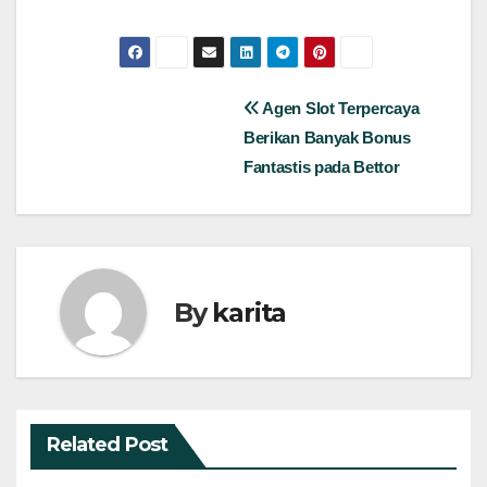
Post
Agen Slot Terpercaya
Berikan Banyak Bonus
navigation
Fantastis pada Bettor
By
karita
Related Post