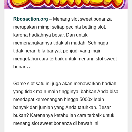
Rbosaction.org
– Menang slot sweet bonanza
merupakan mimpi setiap pecinta betting slot,
karena hadiahnya besar. Dan untuk
memenangkannya tidaklah mudah, Sehingga
tidak heran bila banyak penjudi yang ingin
mengetahui cara terbaik untuk menang slot sweet
bonanza.
Game slot satu ini juga akan menawarkan hadiah
yang tidak main-main tingginya, bahkan Anda bisa
mendapat kemenangan hingga 5000x lebih
banyak dari jumlah yang Anda taruhkan. Besar
bukan? Karenanya ketahuilah cara terbaik untuk
menang slot sweet bonanza di bawah ini!