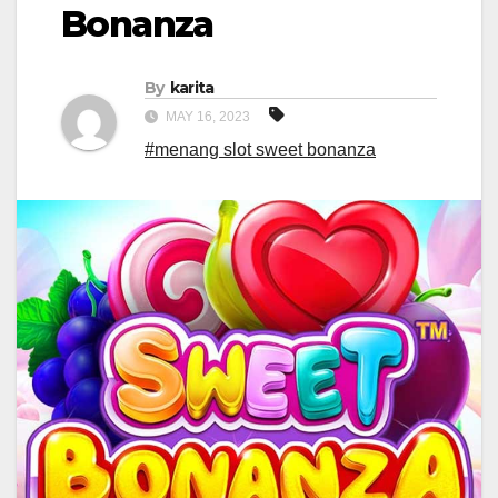
Bonanza
By
karita
MAY 16, 2023
#menang slot sweet bonanza