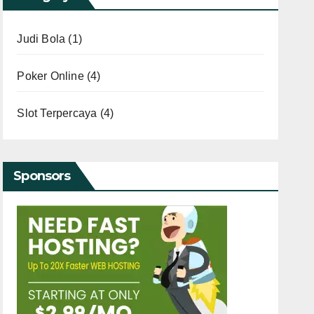
Judi Bola
(1)
Poker Online
(4)
Slot Terpercaya
(4)
Sponsors