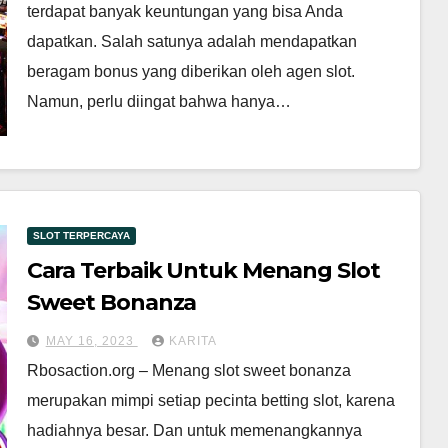
terdapat banyak keuntungan yang bisa Anda
dapatkan. Salah satunya adalah mendapatkan
beragam bonus yang diberikan oleh agen slot.
Namun, perlu diingat bahwa hanya…
SLOT TERPERCAYA
Cara Terbaik Untuk Menang Slot
Sweet Bonanza
MAY 16, 2023
KARITA
Rbosaction.org – Menang slot sweet bonanza
merupakan mimpi setiap pecinta betting slot, karena
hadiahnya besar. Dan untuk memenangkannya