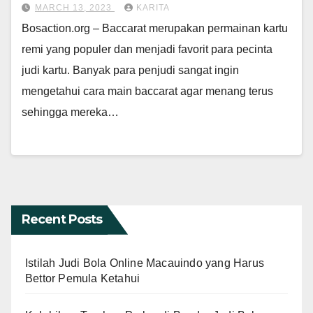
MARCH 13, 2023
KARITA
Bosaction.org – Baccarat merupakan permainan kartu
remi yang populer dan menjadi favorit para pecinta
judi kartu. Banyak para penjudi sangat ingin
mengetahui cara main baccarat agar menang terus
sehingga mereka…
Recent Posts
Istilah Judi Bola Online Macauindo yang Harus
Bettor Pemula Ketahui