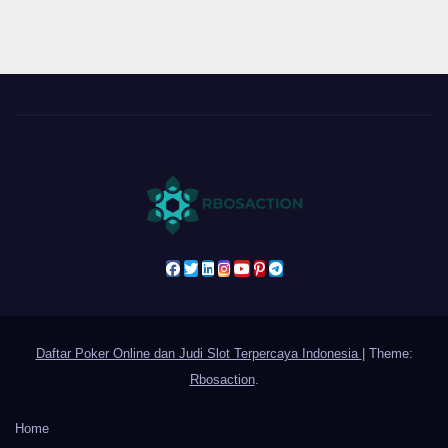
Daftar Poker Online dan Judi Slot Terpercaya Indonesia
|
Theme:
Rbosaction
.
Home