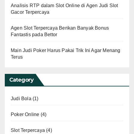
Analisis RTP dalam Slot Online di Agen Judi Slot
Gacor Terpercaya
Agen Slot Terpercaya Berikan Banyak Bonus
Fantastis pada Bettor
Main Judi Poker Harus Pakai Trik Ini Agar Menang
Terus
Category
Judi Bola
(1)
Poker Online
(4)
Slot Terpercaya
(4)