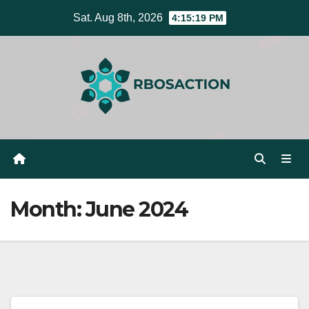
Skip
Sat. Aug 8th, 2026
4:15:19 PM
to
content
Month:
June 2024